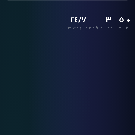
٢٤/٧
٣
+٥٠
ميزة متكاملة
خطط اشتراك مرنة
دعم فني متواصل